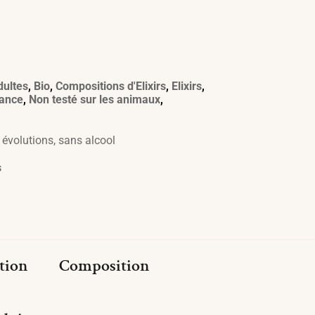
dultes
,
Bio
,
Compositions d'Elixirs
,
Elixirs
,
rance
,
Non testé sur les animaux
,
,
évolutions
,
sans alcool
s
ation
Composition