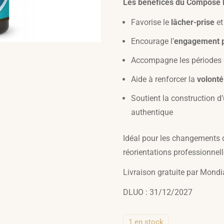
Les bénéfices du Composé F
Favorise le
lâcher-prise
et
Encourage l’
engagement p
Accompagne les périodes
Aide à renforcer la
volonté
Soutient la construction d
authentique
Idéal pour les changements de
réorientations professionnel
Livraison gratuite par Mondi
DLUO : 31/12/2027
1 en stock