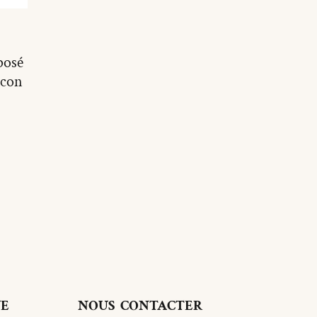
posé
lcon
UE
NOUS CONTACTER