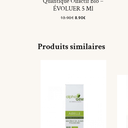
Quantique Olfactif Bio –
ÉVOLUER 5 Ml
13.90
€
8.90
€
Ajouter Au Panier
Produits similaires