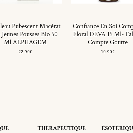
leau Pubescent Macérat
Confiance En Soi Com
 Jeunes Pousses Bio 50
Floral DEVA 15 Ml- Fa
Ml ALPHAGEM
Compte Goutte
22.90
€
10.90
€
Ajouter Au Panier
Ajouter Au Panier
QUE
THÉRAPEUTIQUE
ÉSOTÉRIQ