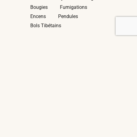
Bougies
Fumigations
Encens
Pendules
Bols Tibétains
NOUS CONTACTER
Mail :
contact@pause-nature.fr
RGPD
Plan du site
© 2024 Pause Nature – Tous droits réservés – Site réalisé par