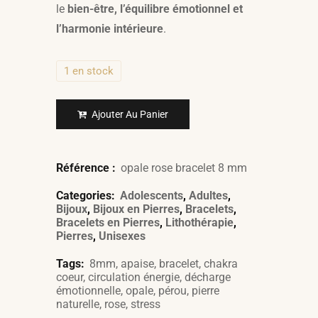
le
bien-être, l’équilibre émotionnel et
l’harmonie intérieure
.
1 en stock
Ajouter Au Panier
Référence :
opale rose bracelet 8 mm
Categories:
Adolescents
,
Adultes
,
Bijoux
,
Bijoux en Pierres
,
Bracelets
,
Bracelets en Pierres
,
Lithothérapie
,
Pierres
,
Unisexes
Tags:
8mm
,
apaise
,
bracelet
,
chakra
coeur
,
circulation énergie
,
décharge
émotionnelle
,
opale
,
pérou
,
pierre
naturelle
,
rose
,
stress