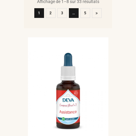
Affichage de 1–8 sur 33 résultats
1
2
3
…
5