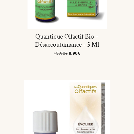
Quantique Olfactif Bio –
Désaccoutumance - 5 Ml
13.90
€
8.90
€
Ajouter Au Panier