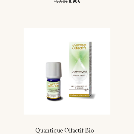
13.90
€
8.90
€
Ajouter Au Panier
Quantique Olfactif Bio –