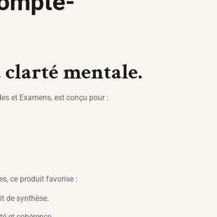
Compte-
 clarté mentale.
es et Examens, est conçu pour :
s, ce produit favorise :
it de synthèse.
té et cohérence.