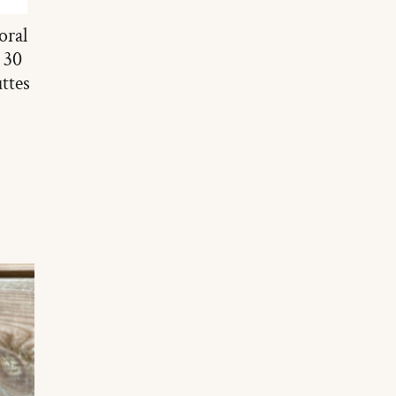
oral
 30
ttes