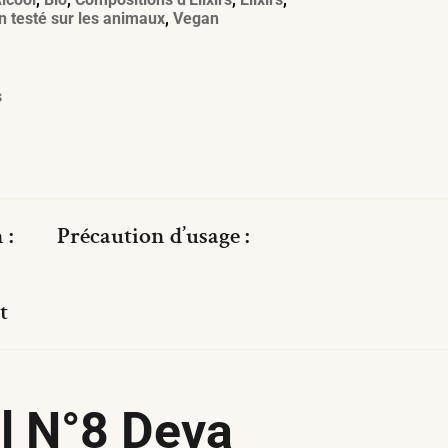
n testé sur les animaux
,
Vegan
s
 :
Précaution d’usage :
t
l N°8 Deva