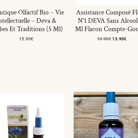
tique Olfactif Bio – Vie
Assistance Composé Fl
ntellectuelle – Deva &
N°1 DEVA Sans Alcool
bes Et Traditions (5 Ml)
Ml Flacon Compte-Gou
13.90
€
19.90
€
13.90
€
Ajouter Au Panier
Ajouter Au Panier