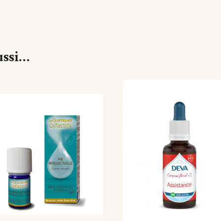
ussi…