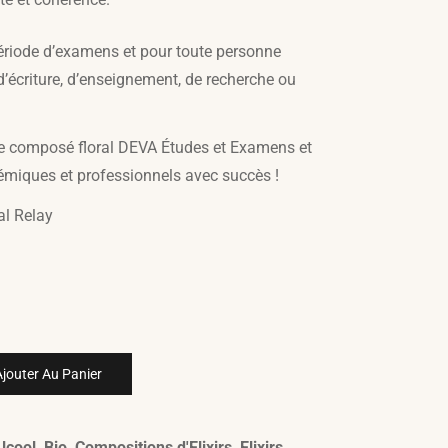
période d’examens et pour toute personne
’écriture, d’enseignement, de recherche ou
e composé floral DEVA Études et Examens et
émiques et professionnels avec succès !
al Relay
jouter Au Panier
lcool
,
Bio
,
Compositions d'Elixirs
,
Elixirs
,