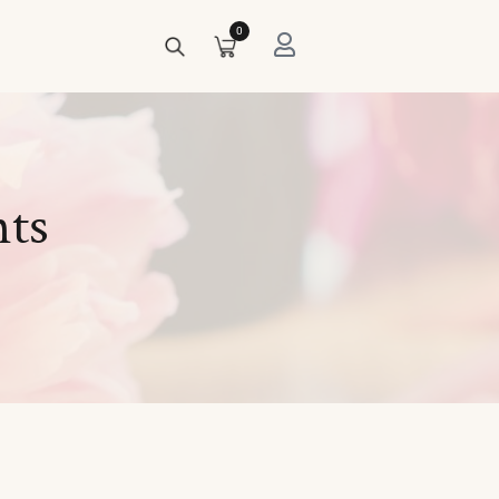
0
nts