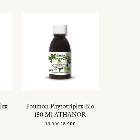
lex
Poumon Phytotriplex Bio
l
150 Ml ATHANOR
19.90
€
15.90
€
Lire La Suite