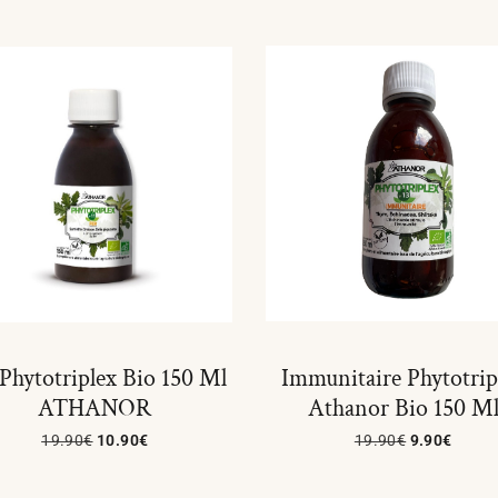
 Phytotriplex Bio 150 Ml
Immunitaire Phytotrip
ATHANOR
Athanor Bio 150 M
19.90
€
10.90
€
19.90
€
9.90
€
Lire La Suite
Ajouter Au Panier