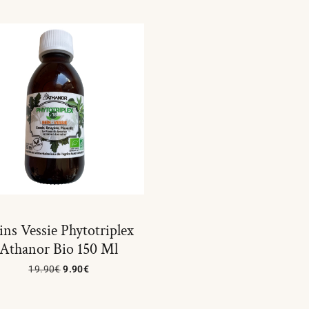
ins Vessie Phytotriplex
Athanor Bio 150 Ml
19.90
€
9.90
€
Ajouter Au Panier