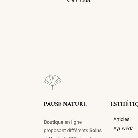
8.90
€
7.50
€
Ajouter Au Panier
PAUSE NATURE
ESTHÉTI
Articles
Boutique
en ligne
Ayurvéda
proposant différents
Soins