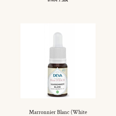
8.90
€
7.50
€
Ajouter Au Panier
Marronnier Blanc (White