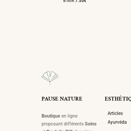
8.90
€
7.50
€
Ajouter Au Panier
PAUSE NATURE
ESTHÉTI
Articles
Boutique
en ligne
Ayurvéda
proposant différents
Soins