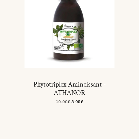
Phytotriplex Amincissant -
ATHANOR
19.90
€
8.90
€
Lire La Suite