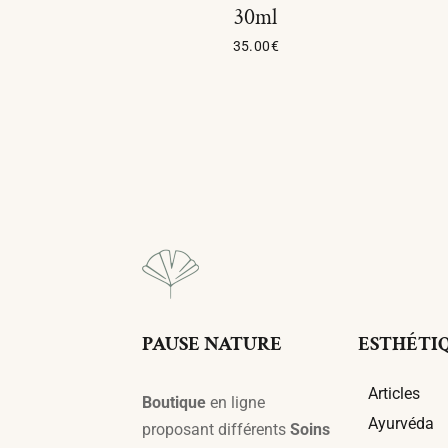
30ml
35.00
€
Lire La Suite
PAUSE NATURE
ESTHÉTI
Articles
Boutique
en ligne
Ayurvéda
proposant différents
Soins